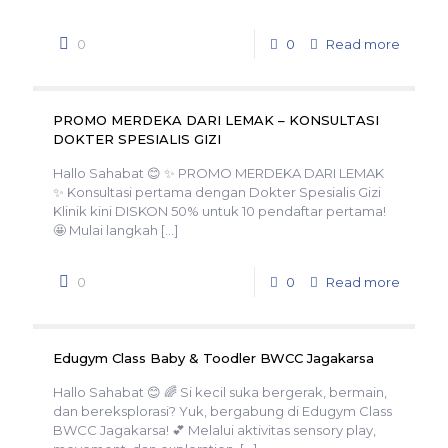
0
0
Read more
PROMO MERDEKA DARI LEMAK – KONSULTASI
DOKTER SPESIALIS GIZI
Hallo Sahabat 😊 ✨ PROMO MERDEKA DARI LEMAK
✨ Konsultasi pertama dengan Dokter Spesialis Gizi
Klinik kini DISKON 50% untuk 10 pendaftar pertama!
🤩 Mulai langkah
[…]
0
0
Read more
Edugym Class Baby & Toodler BWCC Jagakarsa
Hallo Sahabat 😊 🌈 Si kecil suka bergerak, bermain,
dan bereksplorasi? Yuk, bergabung di Edugym Class
BWCC Jagakarsa! 💕 Melalui aktivitas sensory play,