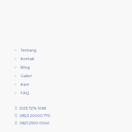
→
Tentang
→
Kontak
→
Blog
→
Galeri
→
Karir
→
FAQ
(021) 7274 1069
0823 20000 770
0821 2500 0040