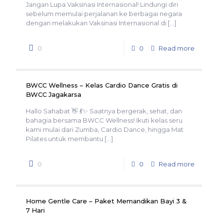
Jangan Lupa Vaksinasi Internasional! Lindungi diri
sebelum memulai perjalanan ke berbagai negara
dengan melakukan Vaksinasi Internasional di
[…]
0
0
Read more
BWCC Wellness – Kelas Cardio Dance Gratis di
BWCC Jagakarsa
Hallo Sahabat 👋 💃✨ Saatnya bergerak, sehat, dan
bahagia bersama BWCC Wellness! Ikuti kelas seru
kami mulai dari Zumba, Cardio Dance, hingga Mat
Pilates untuk membantu
[…]
0
0
Read more
Home Gentle Care – Paket Memandikan Bayi 3 &
7 Hari