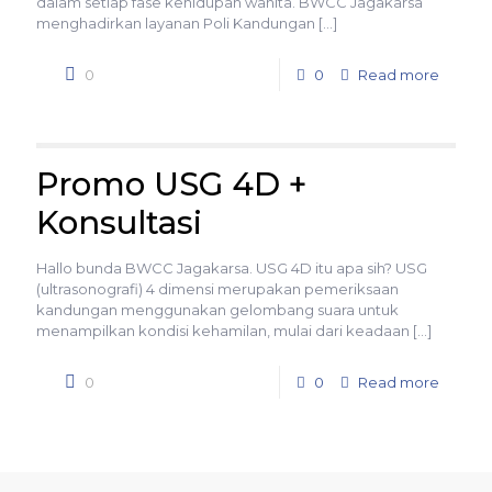
dalam setiap fase kehidupan wanita. BWCC Jagakarsa
menghadirkan layanan Poli Kandungan
[…]
0
0
Read more
Promo USG 4D +
Konsultasi
Hallo bunda BWCC Jagakarsa. USG 4D itu apa sih? USG
(ultrasonografi) 4 dimensi merupakan pemeriksaan
kandungan menggunakan gelombang suara untuk
menampilkan kondisi kehamilan, mulai dari keadaan
[…]
0
0
Read more