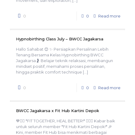
movement, dan exploration,
[…]
0
0
Read more
Hypnobirthing Class July – BWCC Jagakarsa
Hallo Sahabat 😊 ✨ Persiapkan Persalinan Lebih
Tenang Bersama Kelas Hypnobirthing BWCC
Jagakarsa🤰 Belajar teknik relaksasi, membangun
mindset positif, memahami proses persalinan,
hingga praktik comfort technique
[…]
0
0
Read more
BWCC Jagakarsa x Fit Hub Kartini Depok
💙🏋️‍♀️ *FIT TOGETHER, HEAL BETTER!* 🏋️‍♂️💙 Kabar baik
untuk seluruh member *Fit Hub Kartini Depok!* 🎉
Kini, member Fit Hub bisa menikmati berbagai