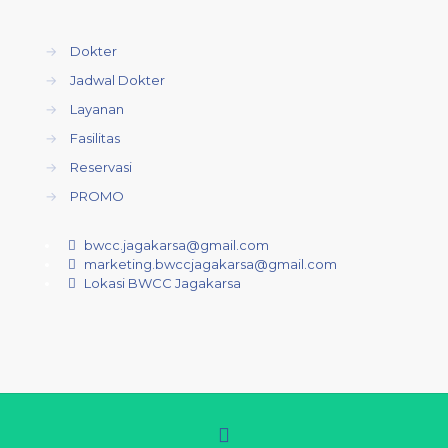
→
Dokter
→
Jadwal Dokter
→
Layanan
→
Fasilitas
→
Reservasi
→
PROMO
bwcc.jagakarsa@gmail.com
marketing.bwccjagakarsa@gmail.com
Lokasi BWCC Jagakarsa