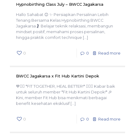
Hypnobirthing Class July – BWCC Jagakarsa
Hallo Sahabat 😊 ✨ Persiapkan Persalinan Lebih
Tenang Bersama Kelas Hypnobirthing BWCC
Jagakarsa🤰 Belajar teknik relaksasi, membangun
mindset positif, memahami proses persalinan,
hingga praktik comfort technique
[…]
0
0
Read more
BWCC Jagakarsa x Fit Hub Kartini Depok
💙🏋️‍♀️ *FIT TOGETHER, HEAL BETTER!* 🏋️‍♂️💙 Kabar baik
untuk seluruh member *Fit Hub Kartini Depok!* 🎉
Kini, member Fit Hub bisa menikmati berbagai
benefit kesehatan eksklusif
[…]
0
0
Read more