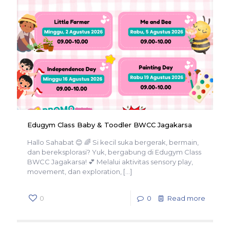
Edugym Class Baby & Toodler BWCC Jagakarsa
Hallo Sahabat 😊 🌈 Si kecil suka bergerak, bermain,
dan bereksplorasi? Yuk, bergabung di Edugym Class
BWCC Jagakarsa! 💕 Melalui aktivitas sensory play,
movement, dan exploration,
[…]
0
0
Read more