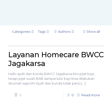
Categories
Tags
Authors
Show all
Layanan Homecare BWCC
Jagakarsa
Hallo ayah dan bunda BWCC Jagakarsa Kini pijat bayi,
terapi pijat susah BAB sampai lulur bayi bisa dilakukan
dirumah saja loh! Ayah dan bunda tidak perlu
[…]
0
0
Read more