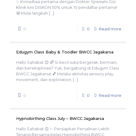
✨ Konsultasi pertama dengan Dokter Spesialis Gizi
Klinik kini DISKON 50% untuk 10 pendaftar pertama!
🤩 Mulai langkah
[…]
0
0
Read more
Edugym Class Baby & Toodler BWCC Jagakarsa
Hallo Sahabat 😊 🌈 Si kecil suka bergerak, bermain,
dan bereksplorasi? Yuk, bergabung di Edugym Class
BWCC Jagakarsa! 💕 Melalui aktivitas sensory play,
movement, dan exploration,
[…]
0
0
Read more
Hypnobirthing Class July – BWCC Jagakarsa
Hallo Sahabat 😊 ✨ Persiapkan Persalinan Lebih
Tenang Bersama Kelas Hypnobirthing BWCC