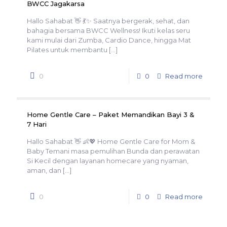
BWCC Jagakarsa
Hallo Sahabat 👋 💃✨ Saatnya bergerak, sehat, dan
bahagia bersama BWCC Wellness! Ikuti kelas seru
kami mulai dari Zumba, Cardio Dance, hingga Mat
Pilates untuk membantu
[…]
0
0
Read more
Home Gentle Care – Paket Memandikan Bayi 3 &
7 Hari
Hallo Sahabat 👋 👶💖 Home Gentle Care for Mom &
Baby Temani masa pemulihan Bunda dan perawatan
Si Kecil dengan layanan homecare yang nyaman,
aman, dan
[…]
0
0
Read more