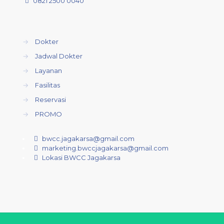
0821 2500 0040
→
Dokter
→
Jadwal Dokter
→
Layanan
→
Fasilitas
→
Reservasi
→
PROMO
bwcc.jagakarsa@gmail.com
marketing.bwccjagakarsa@gmail.com
Lokasi BWCC Jagakarsa