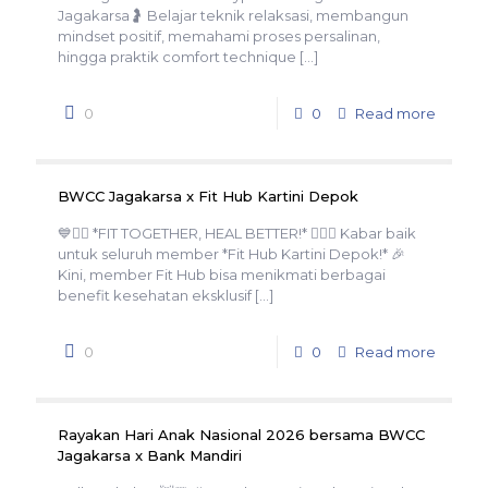
Jagakarsa🤰 Belajar teknik relaksasi, membangun
mindset positif, memahami proses persalinan,
hingga praktik comfort technique
[…]
0
0
Read more
BWCC Jagakarsa x Fit Hub Kartini Depok
💙🏋️‍♀️ *FIT TOGETHER, HEAL BETTER!* 🏋️‍♂️💙 Kabar baik
untuk seluruh member *Fit Hub Kartini Depok!* 🎉
Kini, member Fit Hub bisa menikmati berbagai
benefit kesehatan eksklusif
[…]
0
0
Read more
Rayakan Hari Anak Nasional 2026 bersama BWCC
Jagakarsa x Bank Mandiri