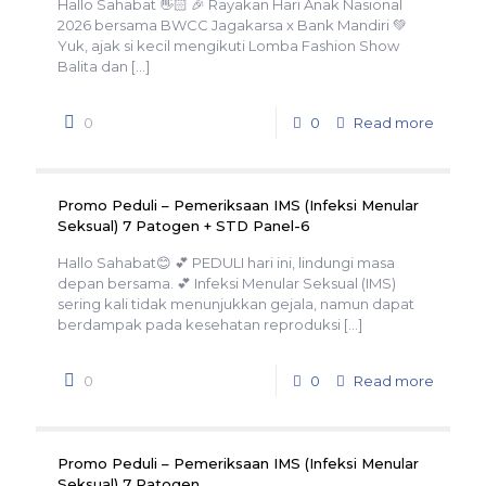
Hallo Sahabat 👋🏻 🎉 Rayakan Hari Anak Nasional
2026 bersama BWCC Jagakarsa x Bank Mandiri 💚
Yuk, ajak si kecil mengikuti Lomba Fashion Show
Balita dan
[…]
0
0
Read more
Promo Peduli – Pemeriksaan IMS (Infeksi Menular
Seksual) 7 Patogen + STD Panel-6
Hallo Sahabat😊 💕 PEDULI hari ini, lindungi masa
depan bersama. 💕 Infeksi Menular Seksual (IMS)
sering kali tidak menunjukkan gejala, namun dapat
berdampak pada kesehatan reproduksi
[…]
0
0
Read more
Promo Peduli – Pemeriksaan IMS (Infeksi Menular
Seksual) 7 Patogen