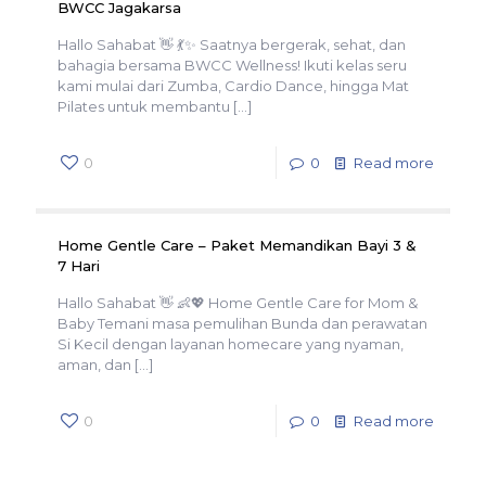
BWCC Jagakarsa
Hallo Sahabat 👋 💃✨ Saatnya bergerak, sehat, dan
bahagia bersama BWCC Wellness! Ikuti kelas seru
kami mulai dari Zumba, Cardio Dance, hingga Mat
Pilates untuk membantu
[…]
0
0
Read more
Home Gentle Care – Paket Memandikan Bayi 3 &
7 Hari
Hallo Sahabat 👋 👶💖 Home Gentle Care for Mom &
Baby Temani masa pemulihan Bunda dan perawatan
Si Kecil dengan layanan homecare yang nyaman,
aman, dan
[…]
0
0
Read more