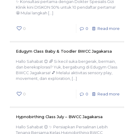
✨ Konsultasi pertama dengan Dokter Spesialis Gizi
Klinik kini DISKON 50% untuk 10 pendaftar pertama!
🤩 Mulai langkah
[…]
0
0
Read more
Edugym Class Baby & Toodler BWCC Jagakarsa
Hallo Sahabat 😊 🌈 Si kecil suka bergerak, bermain,
dan bereksplorasi? Yuk, bergabung di Edugym Class
BWCC Jagakarsa! 💕 Melalui aktivitas sensory play,
movement, dan exploration,
[…]
0
0
Read more
Hypnobirthing Class July – BWCC Jagakarsa
Hallo Sahabat 😊 ✨ Persiapkan Persalinan Lebih
Tenang Bersama Kelas Hypnobirthing BWCC