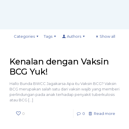
Categories
Tags
Authors
Show all
Kenalan dengan Vaksin
BCG Yuk!
Hallo Bunda BWCC Jagakarsa Apa itu Vaksin BCG? Vaksin
BCG merupakan salah satu dari vaksin wajib yang memberi
perlindungan pada anak terhadap penyakit tuberkulosis
atau BCG
[…]
0
0
Read more