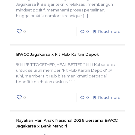
Jagakarsa🤰 Belajar teknik relaksasi, membangun
mindset positif, memahami proses persalinan,
hingga praktik comfort technique
[…]
0
0
Read more
BWCC Jagakarsa x Fit Hub Kartini Depok
💙🏋️‍♀️ *FIT TOGETHER, HEAL BETTER!* 🏋️‍♂️💙 Kabar baik
untuk seluruh member *Fit Hub Kartini Depok!* 🎉
Kini, member Fit Hub bisa menikmati berbagai
benefit kesehatan eksklusif
[…]
0
0
Read more
Rayakan Hari Anak Nasional 2026 bersama BWCC
Jagakarsa x Bank Mandiri