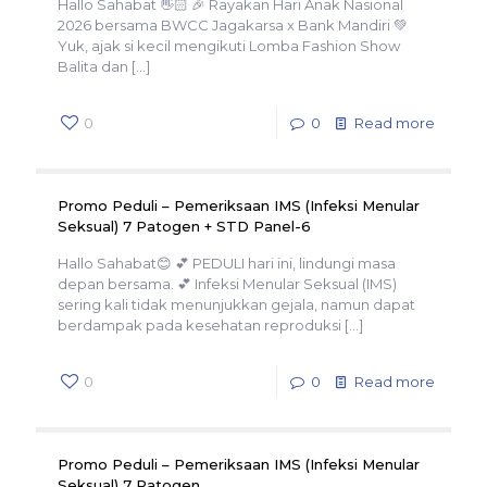
Hallo Sahabat 👋🏻 🎉 Rayakan Hari Anak Nasional
2026 bersama BWCC Jagakarsa x Bank Mandiri 💚
Yuk, ajak si kecil mengikuti Lomba Fashion Show
Balita dan
[…]
0
0
Read more
Promo Peduli – Pemeriksaan IMS (Infeksi Menular
Seksual) 7 Patogen + STD Panel-6
Hallo Sahabat😊 💕 PEDULI hari ini, lindungi masa
depan bersama. 💕 Infeksi Menular Seksual (IMS)
sering kali tidak menunjukkan gejala, namun dapat
berdampak pada kesehatan reproduksi
[…]
0
0
Read more
Promo Peduli – Pemeriksaan IMS (Infeksi Menular
Seksual) 7 Patogen