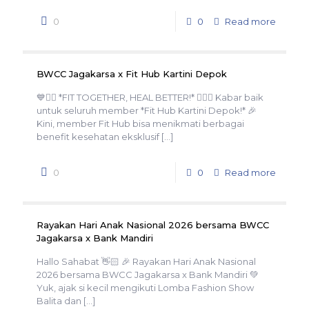
0
0
Read more
BWCC Jagakarsa x Fit Hub Kartini Depok
💙🏋️‍♀️ *FIT TOGETHER, HEAL BETTER!* 🏋️‍♂️💙 Kabar baik
untuk seluruh member *Fit Hub Kartini Depok!* 🎉
Kini, member Fit Hub bisa menikmati berbagai
benefit kesehatan eksklusif
[…]
0
0
Read more
Rayakan Hari Anak Nasional 2026 bersama BWCC
Jagakarsa x Bank Mandiri
Hallo Sahabat 👋🏻 🎉 Rayakan Hari Anak Nasional
2026 bersama BWCC Jagakarsa x Bank Mandiri 💚
Yuk, ajak si kecil mengikuti Lomba Fashion Show
Balita dan
[…]