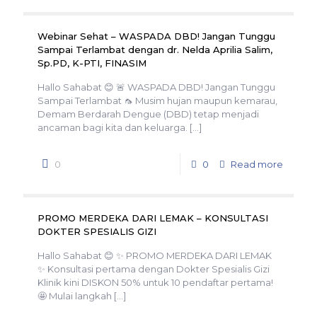
Webinar Sehat – WASPADA DBD! Jangan Tunggu
Sampai Terlambat dengan dr. Nelda Aprilia Salim,
Sp.PD, K-PTI, FINASIM
Hallo Sahabat 😊 🚨 WASPADA DBD! Jangan Tunggu
Sampai Terlambat 🦟 Musim hujan maupun kemarau,
Demam Berdarah Dengue (DBD) tetap menjadi
ancaman bagi kita dan keluarga.
[…]
0
0
Read more
PROMO MERDEKA DARI LEMAK – KONSULTASI
DOKTER SPESIALIS GIZI
Hallo Sahabat 😊 ✨ PROMO MERDEKA DARI LEMAK
✨ Konsultasi pertama dengan Dokter Spesialis Gizi
Klinik kini DISKON 50% untuk 10 pendaftar pertama!
🤩 Mulai langkah
[…]