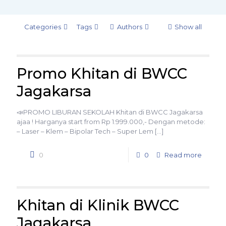
Categories
Tags
Authors
Show all
Promo Khitan di BWCC
Jagakarsa
📣PROMO LIBURAN SEKOLAH Khitan di BWCC Jagakarsa
ajaa ! Harganya start from Rp 1.999.000,- Dengan metode:
– Laser – Klem – Bipolar Tech – Super Lem
[…]
0
0
Read more
Khitan di Klinik BWCC
Jagakarsa