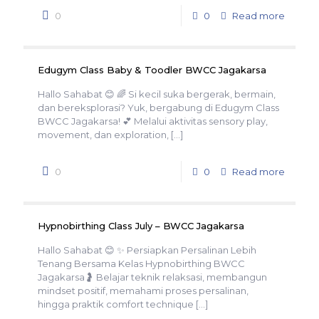
0
0
Read more
Edugym Class Baby & Toodler BWCC Jagakarsa
Hallo Sahabat 😊 🌈 Si kecil suka bergerak, bermain,
dan bereksplorasi? Yuk, bergabung di Edugym Class
BWCC Jagakarsa! 💕 Melalui aktivitas sensory play,
movement, dan exploration,
[…]
0
0
Read more
Hypnobirthing Class July – BWCC Jagakarsa
Hallo Sahabat 😊 ✨ Persiapkan Persalinan Lebih
Tenang Bersama Kelas Hypnobirthing BWCC
Jagakarsa🤰 Belajar teknik relaksasi, membangun
mindset positif, memahami proses persalinan,
hingga praktik comfort technique
[…]