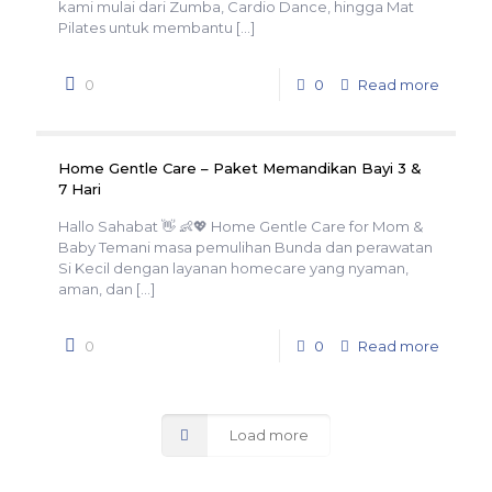
kami mulai dari Zumba, Cardio Dance, hingga Mat
Pilates untuk membantu
[…]
0
0
Read more
Home Gentle Care – Paket Memandikan Bayi 3 &
7 Hari
Hallo Sahabat 👋 👶💖 Home Gentle Care for Mom &
Baby Temani masa pemulihan Bunda dan perawatan
Si Kecil dengan layanan homecare yang nyaman,
aman, dan
[…]
0
0
Read more
Load more