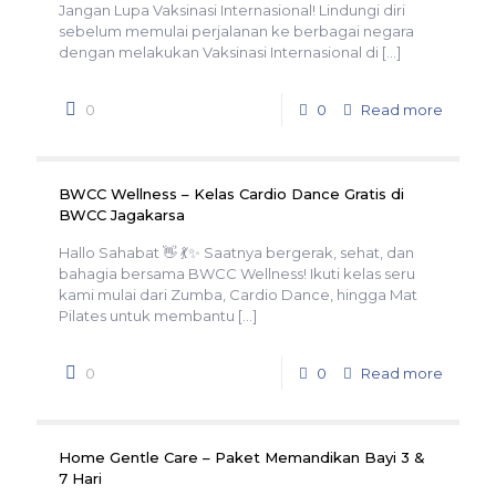
Jangan Lupa Vaksinasi Internasional! Lindungi diri
sebelum memulai perjalanan ke berbagai negara
dengan melakukan Vaksinasi Internasional di
[…]
0
0
Read more
BWCC Wellness – Kelas Cardio Dance Gratis di
BWCC Jagakarsa
Hallo Sahabat 👋 💃✨ Saatnya bergerak, sehat, dan
bahagia bersama BWCC Wellness! Ikuti kelas seru
kami mulai dari Zumba, Cardio Dance, hingga Mat
Pilates untuk membantu
[…]
0
0
Read more
Home Gentle Care – Paket Memandikan Bayi 3 &
7 Hari