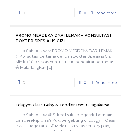
0
0
Read more
PROMO MERDEKA DARI LEMAK – KONSULTASI
DOKTER SPESIALIS GIZI
Hallo Sahabat 😊 ✨ PROMO MERDEKA DARI LEMAK
✨ Konsultasi pertama dengan Dokter Spesialis Gizi
Klinik kini DISKON 50% untuk 10 pendaftar pertama!
🤩 Mulai langkah
[…]
0
0
Read more
Edugym Class Baby & Toodler BWCC Jagakarsa
Hallo Sahabat 😊 🌈 Si kecil suka bergerak, bermain,
dan bereksplorasi? Yuk, bergabung di Edugym Class
BWCC Jagakarsa! 💕 Melalui aktivitas sensory play,