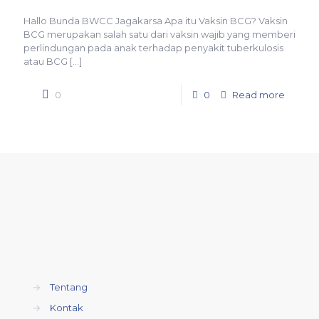
Hallo Bunda BWCC Jagakarsa Apa itu Vaksin BCG? Vaksin
BCG merupakan salah satu dari vaksin wajib yang memberi
perlindungan pada anak terhadap penyakit tuberkulosis
atau BCG
[…]
0
0
Read more
→
Tentang
→
Kontak