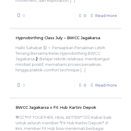
movement, dan exploration,
[…]
0
0
Read more
Hypnobirthing Class July – BWCC Jagakarsa
Hallo Sahabat 😊 ✨ Persiapkan Persalinan Lebih
Tenang Bersama Kelas Hypnobirthing BWCC
Jagakarsa🤰 Belajar teknik relaksasi, membangun
mindset positif, memahami proses persalinan,
hingga praktik comfort technique
[…]
0
0
Read more
BWCC Jagakarsa x Fit Hub Kartini Depok
💙🏋️‍♀️ *FIT TOGETHER, HEAL BETTER!* 🏋️‍♂️💙 Kabar baik
untuk seluruh member *Fit Hub Kartini Depok!* 🎉
Kini, member Fit Hub bisa menikmati berbagai