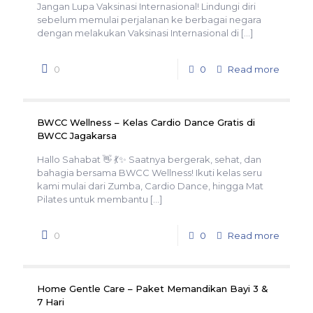
Jangan Lupa Vaksinasi Internasional! Lindungi diri
sebelum memulai perjalanan ke berbagai negara
dengan melakukan Vaksinasi Internasional di
[…]
0
0
Read more
BWCC Wellness – Kelas Cardio Dance Gratis di
BWCC Jagakarsa
Hallo Sahabat 👋 💃✨ Saatnya bergerak, sehat, dan
bahagia bersama BWCC Wellness! Ikuti kelas seru
kami mulai dari Zumba, Cardio Dance, hingga Mat
Pilates untuk membantu
[…]
0
0
Read more
Home Gentle Care – Paket Memandikan Bayi 3 &
7 Hari