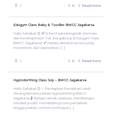
0
0
Read more
Edugym Class Baby & Toodler BWCC Jagakarsa
Hallo Sahabat 😊 🌈 Si kecil suka bergerak, bermain,
dan bereksplorasi? Yuk, bergabung di Edugym Class
BWCC Jagakarsa! 💕 Melalui aktivitas sensory play,
movement, dan exploration,
[…]
0
0
Read more
Hypnobirthing Class July – BWCC Jagakarsa
Hallo Sahabat 😊 ✨ Persiapkan Persalinan Lebih
Tenang Bersama Kelas Hypnobirthing BWCC
Jagakarsa🤰 Belajar teknik relaksasi, membangun
mindset positif, memahami proses persalinan,
hingga praktik comfort technique
[…]