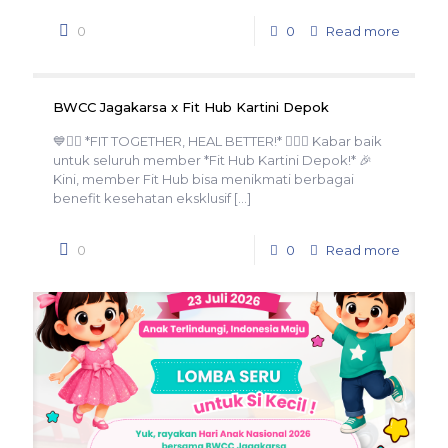
0
0
Read more
BWCC Jagakarsa x Fit Hub Kartini Depok
💙🏋️‍♀️ *FIT TOGETHER, HEAL BETTER!* 🏋️‍♂️💙 Kabar baik
untuk seluruh member *Fit Hub Kartini Depok!* 🎉
Kini, member Fit Hub bisa menikmati berbagai
benefit kesehatan eksklusif
[…]
0
0
Read more