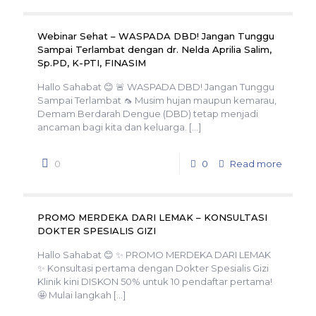
Webinar Sehat – WASPADA DBD! Jangan Tunggu
Sampai Terlambat dengan dr. Nelda Aprilia Salim,
Sp.PD, K-PTI, FINASIM
Hallo Sahabat 😊 🚨 WASPADA DBD! Jangan Tunggu
Sampai Terlambat 🦟 Musim hujan maupun kemarau,
Demam Berdarah Dengue (DBD) tetap menjadi
ancaman bagi kita dan keluarga.
[…]
0
0
Read more
PROMO MERDEKA DARI LEMAK – KONSULTASI
DOKTER SPESIALIS GIZI
Hallo Sahabat 😊 ✨ PROMO MERDEKA DARI LEMAK
✨ Konsultasi pertama dengan Dokter Spesialis Gizi
Klinik kini DISKON 50% untuk 10 pendaftar pertama!
🤩 Mulai langkah
[…]