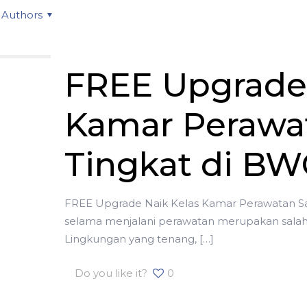
Authors
FREE Upgrade 
Kamar Perawa
Tingkat di BW
FREE Upgrade Naik Kelas Kamar Perawatan S
selama menjalani perawatan merupakan salah 
Lingkungan yang tenang,
[…]
Do you like it?
0