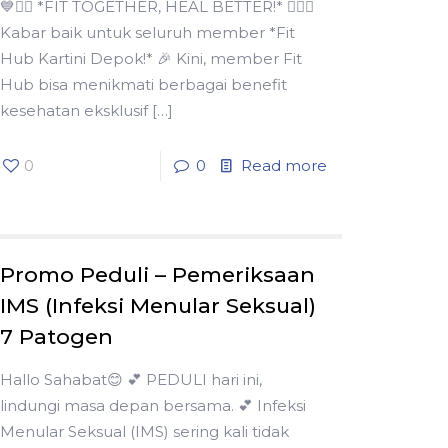
💙🏋️‍♀️ *FIT TOGETHER, HEAL BETTER!* 🏋️‍♂️💙
Kabar baik untuk seluruh member *Fit
Hub Kartini Depok!* 🎉 Kini, member Fit
Hub bisa menikmati berbagai benefit
kesehatan eksklusif
[…]
0
0
Read more
Promo Peduli – Pemeriksaan
IMS (Infeksi Menular Seksual)
7 Patogen
Hallo Sahabat😊 💕 PEDULI hari ini,
lindungi masa depan bersama. 💕 Infeksi
Menular Seksual (IMS) sering kali tidak