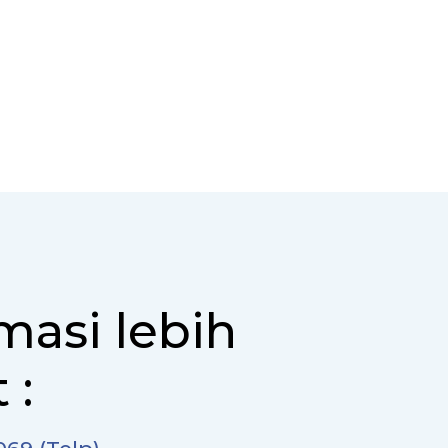
masi lebih
 :