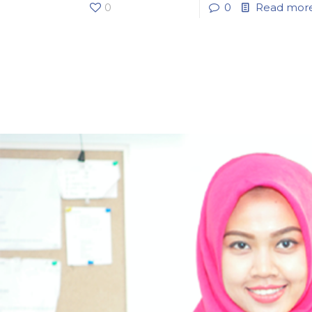
0
0
Read mor