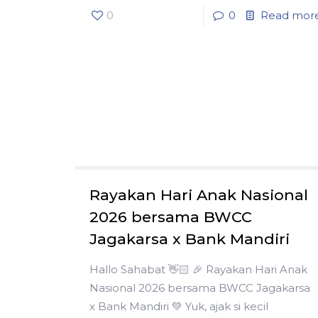
0
0
Read mor
Rayakan Hari Anak Nasional
2026 bersama BWCC
Jagakarsa x Bank Mandiri
Hallo Sahabat 👋🏻 🎉 Rayakan Hari Anak
Nasional 2026 bersama BWCC Jagakarsa
x Bank Mandiri 💚 Yuk, ajak si kecil