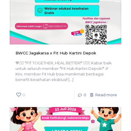
BWCC Jagakarsa x Fit Hub Kartini Depok
💙🏋️‍♀️ *FIT TOGETHER, HEAL BETTER!* 🏋️‍♂️💙 Kabar baik
untuk seluruh member *Fit Hub Kartini Depok!* 🎉
Kini, member Fit Hub bisa menikmati berbagai
benefit kesehatan eksklusif
[…]
0
0
Read more