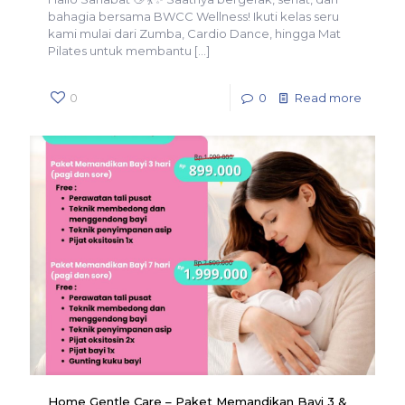
bahagia bersama BWCC Wellness! Ikuti kelas seru
kami mulai dari Zumba, Cardio Dance, hingga Mat
Pilates untuk membantu
[…]
0
0
Read more
Home Gentle Care – Paket Memandikan Bayi 3 &