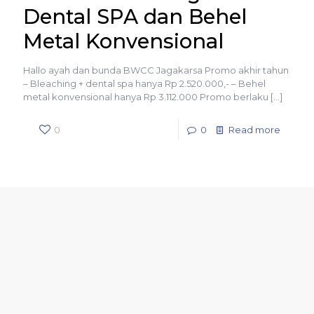
Dental SPA dan Behel
Metal Konvensional
Hallo ayah dan bunda BWCC Jagakarsa Promo akhir tahun
– Bleaching + dental spa hanya Rp 2.520.000,- – Behel
metal konvensional hanya Rp 3.112.000 Promo berlaku
[…]
0
0
Read more