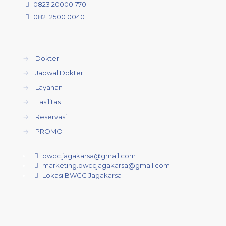
0823 20000 770
0821 2500 0040
→
Dokter
→
Jadwal Dokter
→
Layanan
→
Fasilitas
→
Reservasi
→
PROMO
bwcc.jagakarsa@gmail.com
marketing.bwccjagakarsa@gmail.com
Lokasi BWCC Jagakarsa