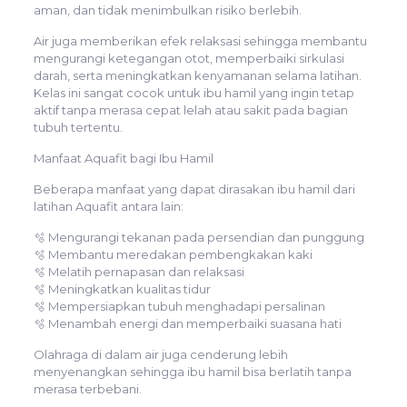
aman, dan tidak menimbulkan risiko berlebih.
Air juga memberikan efek relaksasi sehingga membantu
mengurangi ketegangan otot, memperbaiki sirkulasi
darah, serta meningkatkan kenyamanan selama latihan.
Kelas ini sangat cocok untuk ibu hamil yang ingin tetap
aktif tanpa merasa cepat lelah atau sakit pada bagian
tubuh tertentu.
Manfaat Aquafit bagi Ibu Hamil
Beberapa manfaat yang dapat dirasakan ibu hamil dari
latihan Aquafit antara lain:
🫧 Mengurangi tekanan pada persendian dan punggung
🫧 Membantu meredakan pembengkakan kaki
🫧 Melatih pernapasan dan relaksasi
🫧 Meningkatkan kualitas tidur
🫧 Mempersiapkan tubuh menghadapi persalinan
🫧 Menambah energi dan memperbaiki suasana hati
Olahraga di dalam air juga cenderung lebih
menyenangkan sehingga ibu hamil bisa berlatih tanpa
merasa terbebani.